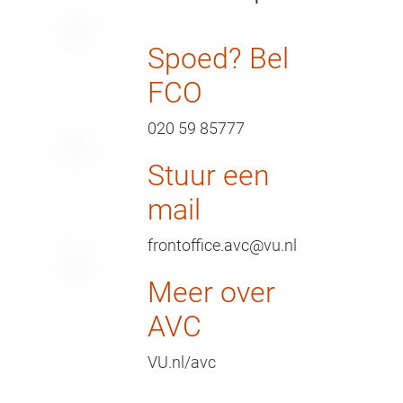
Spoed? Bel
FCO
020 59 85777
Stuur een
mail
frontoffice.avc@vu.nl
Meer over
AVC
VU.nl/avc